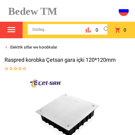
Bedew TM
0
0
Elektrik şitlar we korobkalar
Raspred kоrobka Çetsan gara içki 120*120mm