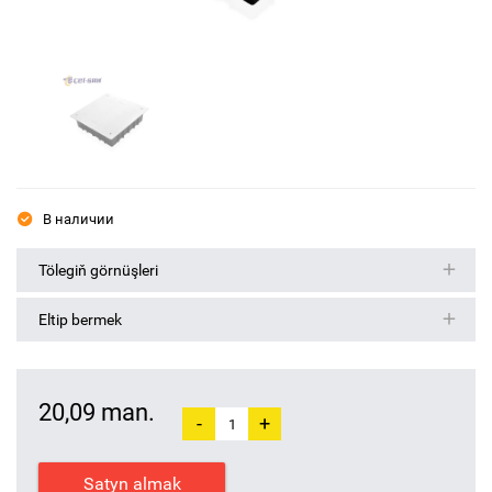
В наличии
Tölegiň görnüşleri
Eltip bermek
20,09 man.
-
+
Satyn almak