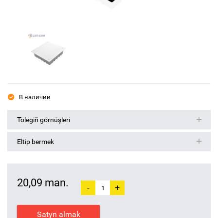
В наличии
Tölegiň görnüşleri
Eltip bermek
20,09 man.
-
+
Satyn almak