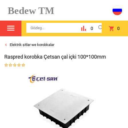
Bedew TM
0
0
Elektrik şitlar we korobkalar
Raspred kоrobka Çetsan çal içki 100*100mm