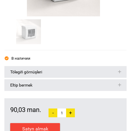
В наличии
Tölegiň görnüşleri
Eltip bermek
90,03 man.
-
+
Satyn almak