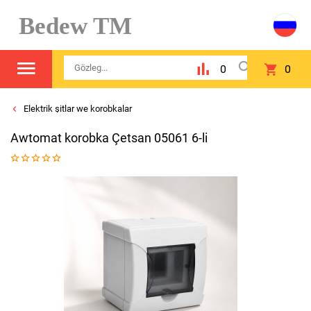
Bedew TM
0
0
Elektrik şitlar we korobkalar
Awtomat korobka Çetsan 05061 6-li