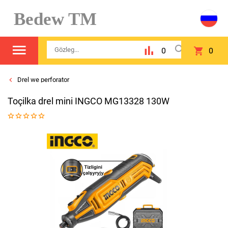
Bedew TM
0
0
Drel we perforator
Toçilka drel mini INGCO MG13328 130W