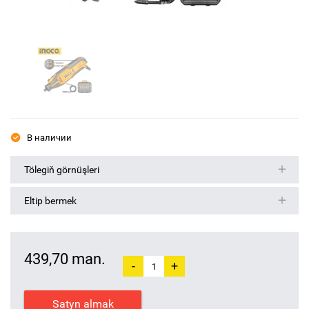
В наличии
Tölegiň görnüşleri
Eltip bermek
439,70 man.
-
+
Satyn almak