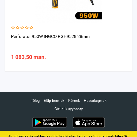
Perforator 950W INGCO RGH9528 28mm
1 083,50 man.
Töleg
Eltip bermek
Kömek
Habarlaşmak
Gizlinlik syýasaty
Biz informasiýa saklamak üçin kooki ulanýarys. ‚ saýdy ulanmak bilen Siz