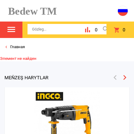
Bedew TM
0
0
Главная
Элемент не найден
MEŇZEŞ HARYTLAR