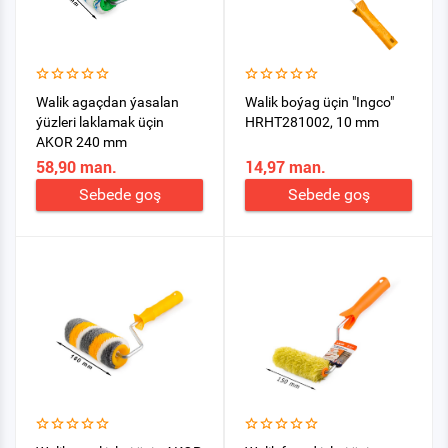
Walik agaçdan ýasalan
Walik boýag üçin "Ingco"
ýüzleri laklamak üçin
HRHT281002, 10 mm
AKOR 240 mm
58,90 man.
14,97 man.
Sebede goş
Sebede goş