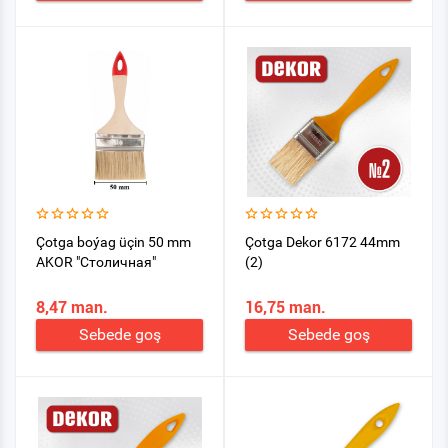
Çotga boýag üçin 50 mm
Çotga Dekor 6172 44mm
AKOR "Столичная"
(2)
8,47 man.
16,75 man.
Sebede goş
Sebede goş