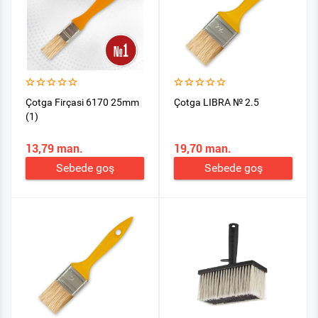
Çotga Firçasi 6170 25mm
Çotga LIBRA № 2.5
(1)
13,79 man.
19,70 man.
Sebede goş
Sebede goş