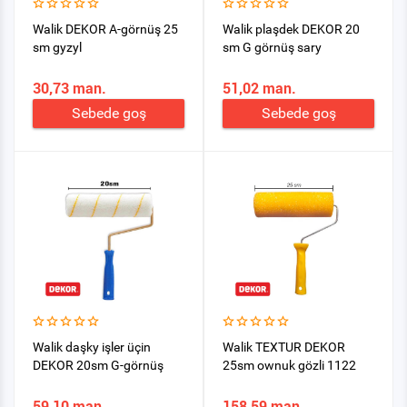
Walik DEKOR A-görnüş 25
Walik plaşdek DEKOR 20
sm gyzyl
sm G görnüş sary
30,73 man.
51,02 man.
Sebede goş
Sebede goş
Walik daşky işler üçin
Walik TEXTUR DEKOR
DEKOR 20sm G-görnüş
25sm ownuk gözli 1122
59,10 man.
158,59 man.