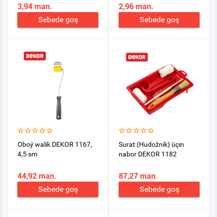
3,94 man.
2,96 man.
Sebede goş
Sebede goş
Oboý walik DEKOR 1167,
Surat (Hudožnik) üçin
4,5 sm
nabor DEKOR 1182
44,92 man.
87,27 man.
Sebede goş
Sebede goş