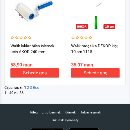
Walik laklar bilen işlemek
Walik moçalka DEKOR kiçi,
üçin AKOR 240 mm
10 sm 1115
58,90 man.
35,07 man.
Sebede goş
Sebede goş
Страницы:
1
2
3
Все
1 - 40 из 86
Töleg
Eltip bermek
Kömek
Habarlaşmak
Gizlinlik syýasaty