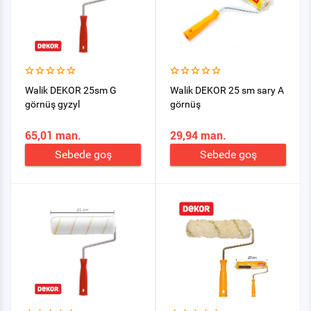
Walik DEKOR 25sm G
Walik DEKOR 25 sm sary A
görnüş gyzyl
görnüş
65,01 man.
29,94 man.
Sebede goş
Sebede goş