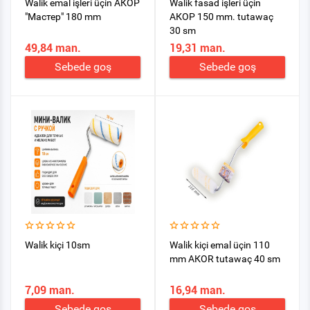
Walik emal işleri üçin АКОР
Walik fasad işleri üçin
"Мастер" 180 mm
АКОР 150 mm. tutawaç
30 sm
49,84 man.
19,31 man.
Sebede goş
Sebede goş
Walik kiçi 10sm
Walik kiçi emal üçin 110
mm АКОR tutawaç 40 sm
7,09 man.
16,94 man.
Sebede goş
Sebede goş