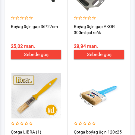
Boýag üçin gap 36*27sm
Boýag üçin gap AKOR
300ml çal reňk
25,02 man.
29,94 man.
Sebede goş
Sebede goş
Çotga LIBRA (1)
Çotga boýag üçin 120х25