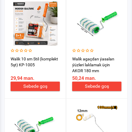
Walik 10 sm Stil (komplekt
Walik agaçdan ýasalan
5şt) KP-1005
ýüzleri laklamak üçin
AKOR 180 mm
29,94 man.
50,24 man.
Sebede goş
Sebede goş