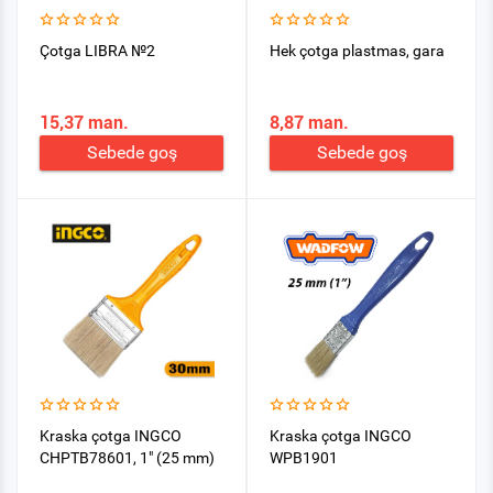
Çotga LIBRA №2
Hek çotga plastmas, gara
15,37 man.
8,87 man.
Sebede goş
Sebede goş
Kraska çotga INGCO
Kraska çotga INGCO
CHPTB78601, 1" (25 mm)
WPB1901