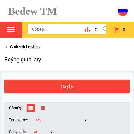
Bedew TM
0
0
Gurluşyk harytlary
Boýag gurallary
Saýla
Görnüş:
Tertipleme:
ady
Sahypada:
40