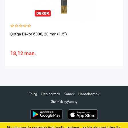
Çotga Dekor 6000, 20 mm (1.5")
18,12 man.
Töleg
Eltip bermek
Kömek
Habarlaşmak
Gizlinlik syýasaty
Biz informasiýa saklamak üçin kooki ulanýarys. ‚ saýdy ulanmak bilen Siz