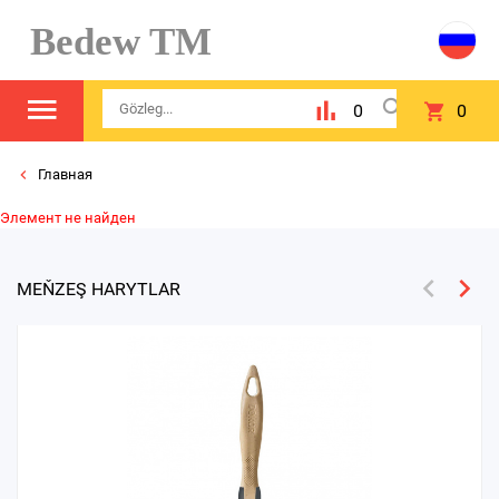
Bedew TM
0
0
Главная
Элемент не найден
MEŇZEŞ HARYTLAR