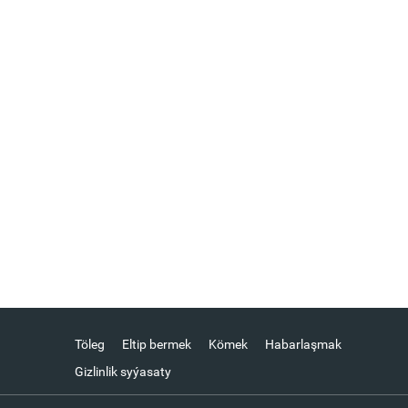
Töleg
Eltip bermek
Kömek
Habarlaşmak
Gizlinlik syýasaty