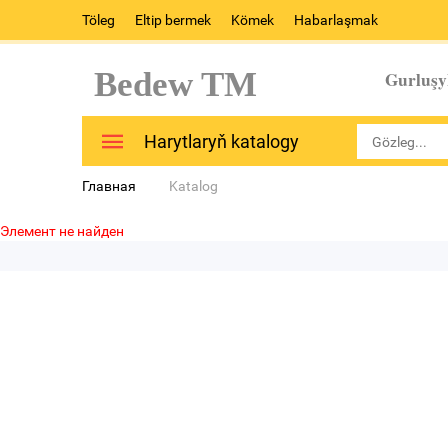
Töleg
Eltip bermek
Kömek
Habarlaşmak
Bedew TM
Gurluşy
Harytlaryň katalogy
Главная
Katalog
Элемент не найден