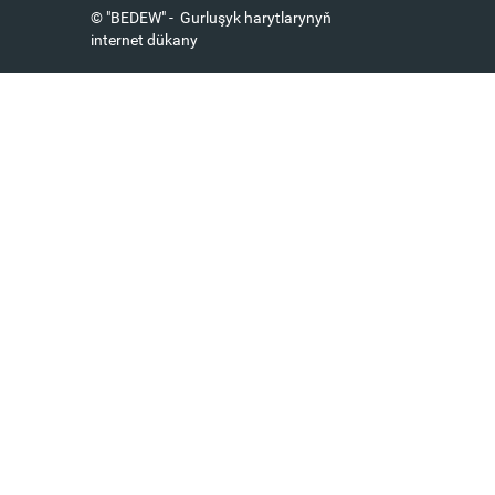
© "BEDEW" - Gurluşyk harytlarynyň
internet dükany