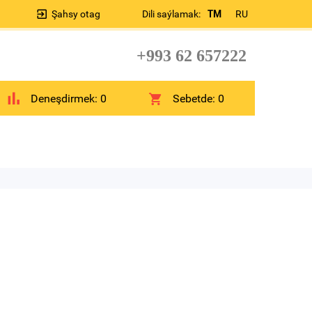
Şahsy otag
Dili saýlamak:
TM
RU
+993 62 657222
Deneşdirmek:
0
Sebetde:
0