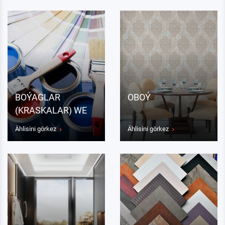
BOÝAGLAR
OBOÝ
(KRASKALAR) WE
LAKLAR
Ählisini görkez
Ählisini görkez