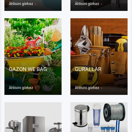
Ählisini görkez
Ählisini görkez
GAZON WE BAG
GURALLAR
Ählisini görkez
Ählisini görkez