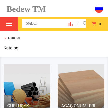
Bedew TM
0
0
Главная
Katalog
GURLUŞYK
AGAÇ ONUMLERI