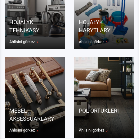
HOJALYK
HOJALYK
TEHNIKASY
HARYTLARY
Ählisini görkez
Ählisini görkez
MEBEL
POL ÖRTÜKLERI
AKSESSUARLARY
Ählisini görkez
Ählisini görkez