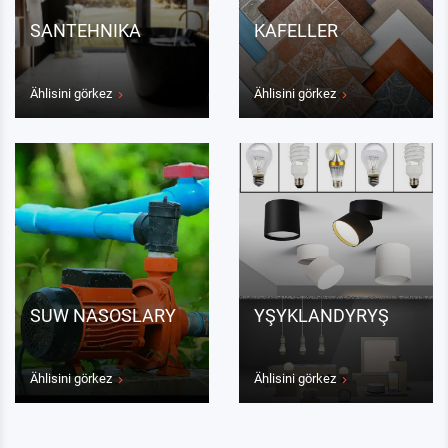
SANTEHNIKA
KAFELLER
Ählisini görkez
Ählisini görkez
SUW NASOSLARY
YŞYKLANDYRYŞ
Ählisini görkez
Ählisini görkez