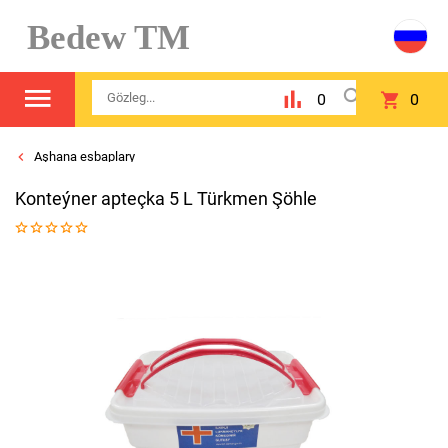
Bedew TM
0
0
Aşhana esbaplary
Konteýner apteçka 5 L Türkmen Şöhle