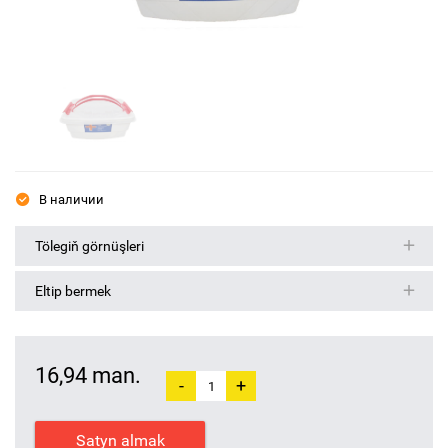
В наличии
Tölegiň görnüşleri
Eltip bermek
16,94 man.
-
+
Satyn almak