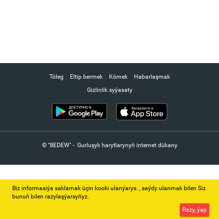
Töleg
Eltip bermek
Kömek
Habarlaşmak
Gizlinlik syýasaty
© "BEDEW" - Gurluşyk harytlarynyň internet dükany
Biz informasiýa saklamak üçin kooki ulanýarys. ‚ saýdy ulanmak bilen Siz
bunuň bilen razylaşýarsyňyz.
Razy, ýap