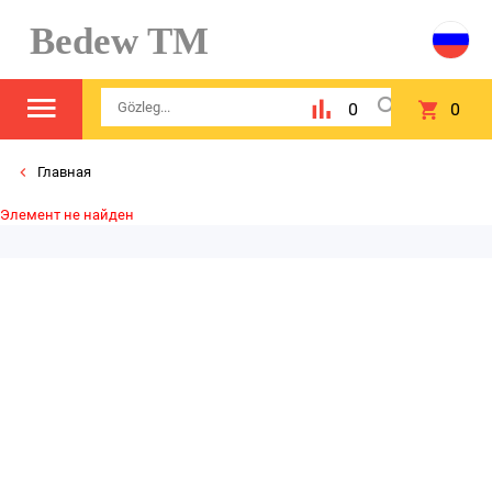
Bedew TM
0
0
Главная
Элемент не найден