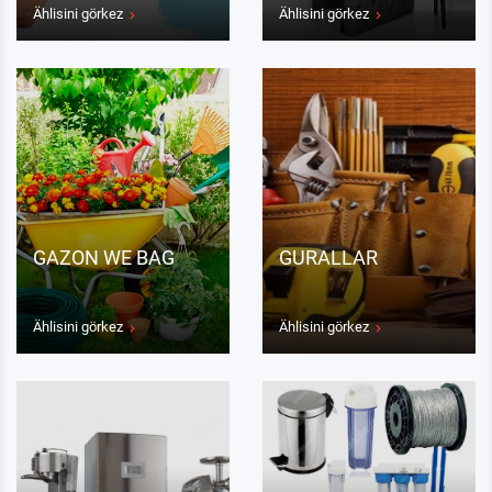
Ählisini görkez
Ählisini görkez
GAZON WE BAG
GURALLAR
Ählisini görkez
Ählisini görkez