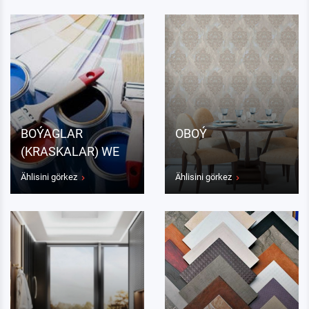
BOÝAGLAR
OBOÝ
(KRASKALAR) WE
LAKLAR
Ählisini görkez
Ählisini görkez