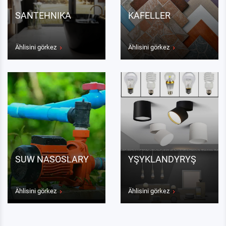
SANTEHNIKA
KAFELLER
Ählisini görkez
Ählisini görkez
SUW NASOSLARY
YŞYKLANDYRYŞ
Ählisini görkez
Ählisini görkez