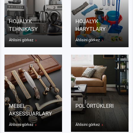
HOJALYK
HOJALYK
TEHNIKASY
HARYTLARY
Ählisini görkez
Ählisini görkez
MEBEL
POL ÖRTÜKLERI
AKSESSUARLARY
Ählisini görkez
Ählisini görkez