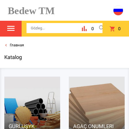
Bedew TM
0
0
Главная
Katalog
GURLUŞYK
AGAÇ ONUMLERI