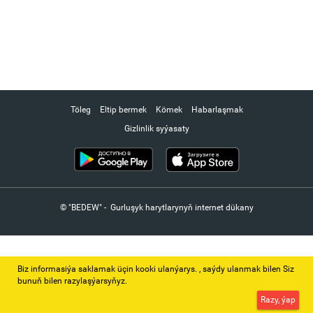
Töleg
Eltip bermek
Kömek
Habarlaşmak
Gizlinlik syýasaty
© "BEDEW" - Gurluşyk harytlarynyň internet dükany
Biz informasiýa saklamak üçin kooki ulanýarys. ‚ saýdy ulanmak bilen Siz
bunuň bilen razylaşýarsyňyz.
Razy, ýap