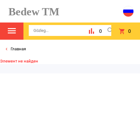
Bedew TM
0
0
Главная
Элемент не найден