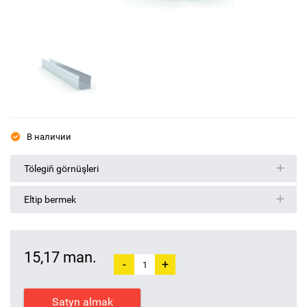
В наличии
Tölegiň görnüşleri
Eltip bermek
15,17 man.
-
+
Satyn almak