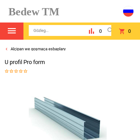
Bedew TM
0
0
Alçipan we goşmaça esbaplary
U profil Pro form