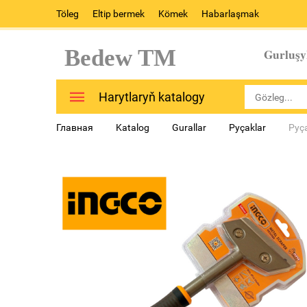
Töleg
Eltip bermek
Kömek
Habarlaşmak
Bedew TM
Gurluşy
Harytlaryň katalogy
Главная
Katalog
Gurallar
Pyçaklar
Pyç