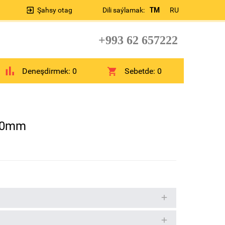
Şahsy otag
Dili saýlamak:
TM
RU
+993 62 657222
Deneşdirmek:
0
Sebetde:
0
40mm