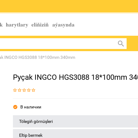
k harytlary eliňiziň
aýasynda
ak INGCO HGS3088 18*100mm 340mm
Pyçak INGCO HGS3088 18*100mm 3
В наличии
Tölegiň görnüşleri
Eltip bermek