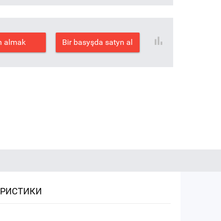
n almak
Bir basyşda satyn al
ЕРИСТИКИ