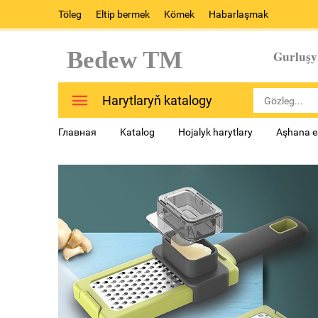
Töleg
Eltip bermek
Kömek
Habarlaşmak
Bedew TM
Gurluşy
Harytlaryň katalogy
Главная
Katalog
Hojalyk harytlary
Aşhana e