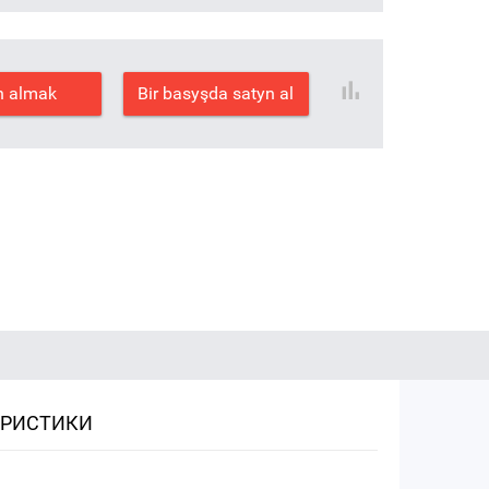
n almak
Bir basyşda satyn al
ЕРИСТИКИ