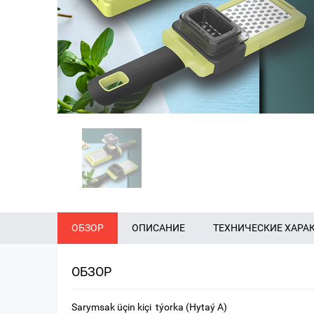
ОБЗОР
ОПИСАНИЕ
ТЕХНИЧЕСКИЕ ХАРА
ОБЗОР
Sarymsak üçin kiçi týorka (Hytaý A)