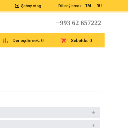
Şahsy otag
Dili saýlamak:
TM
RU
+993 62 657222
Deneşdirmek:
0
Sebetde:
0