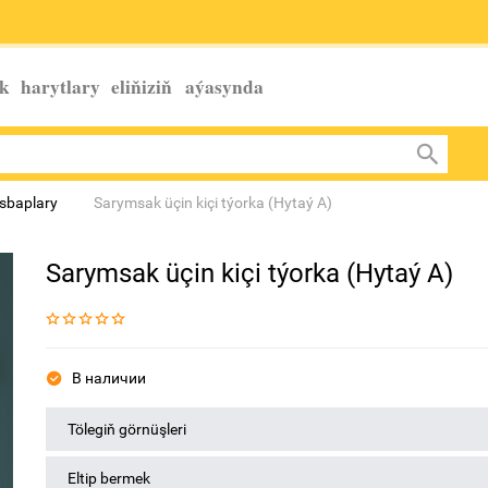
k harytlary eliňiziň
aýasynda
sbaplary
Sarymsak üçin kiçi týorka (Hytaý A)
Sarymsak üçin kiçi týorka (Hytaý A)
В наличии
Tölegiň görnüşleri
Eltip bermek