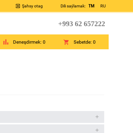
Şahsy otag
Dili saýlamak:
TM
RU
+993 62 657222
Deneşdirmek:
0
Sebetde:
0
e