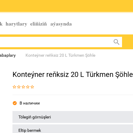
k harytlary eliňiziň
aýasynda
sbaplary
Konteýner reňksiz 20 L Türkmen Şöhle
Konteýner reňksiz 20 L Türkmen Şöhl
В наличии
Tölegiň görnüşleri
Eltip bermek