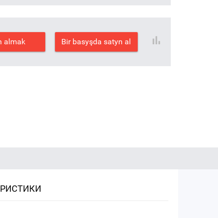
n almak
Bir basyşda satyn al
ЕРИСТИКИ