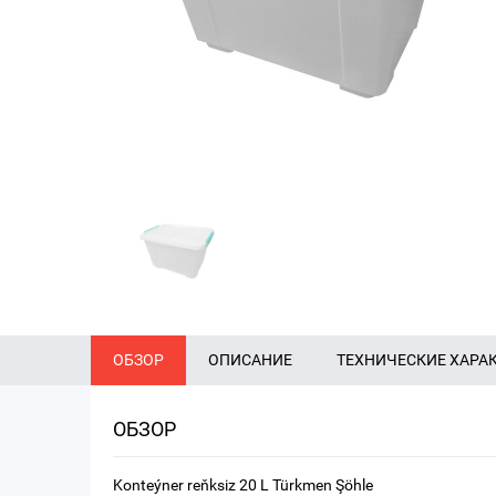
ОБЗОР
ОПИСАНИЕ
ТЕХНИЧЕСКИЕ ХАРА
ОБЗОР
Konteýner reňksiz 20 L Türkmen Şöhle