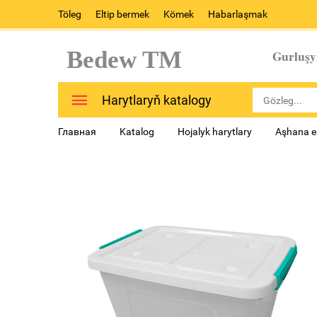
Töleg
Eltip bermek
Kömek
Habarlaşmak
Bedew TM
Gurluşy
Harytlaryň katalogy
Главная
Katalog
Hojalyk harytlary
Aşhana e