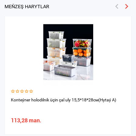
MEŇZEŞ HARYTLAR
Konteýner holodilnik üçin çal uly 15,5*18*28см(Hytaý A)
113,28 man.