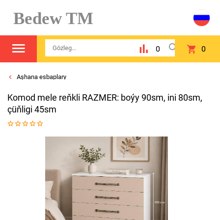
Bedew TM
0
0
Aşhana esbaplary
Komod mele reňkli RAZMER: boýy 90sm, ini 80sm,
çüňligi 45sm