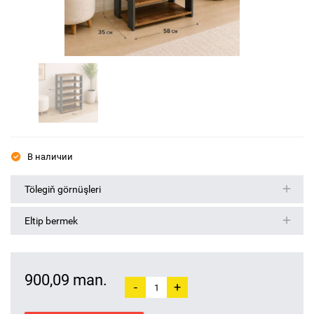
В наличии
Tölegiň görnüşleri
Eltip bermek
900,09 man.
-
+