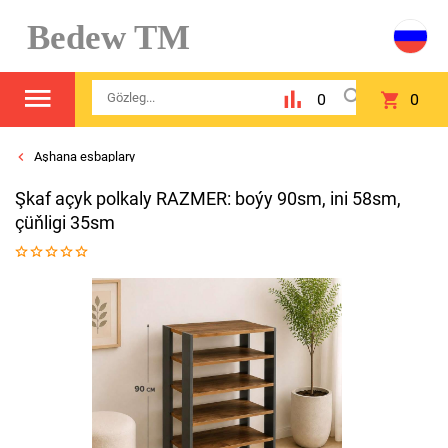
Bedew TM
0
0
Aşhana esbaplary
Şkaf açyk polkaly RAZMER: boýy 90sm, ini 58sm,
çüňligi 35sm